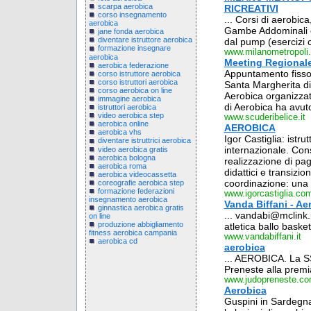
scarpa aerobica
RICREATIVI
corso insegnamento
... Corsi di aerobic
aerobica
Gambe Addominali e Gl
jane fonda aerobica
diventare istruttore aerobica
dal pump (esercizi c
formazione insegnare
www.milanometropoli
aerobica
Meeting Regionale
aerobica federazione
Appuntamento fisso d
corso istruttore aerobica
corso istruttori aerobica
Santa Margherita di 
corso aerobica on line
Aerobica organizzato
immagine aerobica
di Aerobica ha avuto 
istruttori aerobica
video aerobica step
www.scuderibelice.it
aerobica online
AEROBICA
aerobica vhs
Igor Castiglia: istr
diventare istruttrici aerobica
internazionale. Cons
video aerobica gratis
aerobica bologna
realizzazione di p
aerobica roma
didattici e transizio
aerobica videocassetta
coordinazione: una 
coreografie aerobica step
formazione federazioni
www.igorcastiglia.co
insegnamento aerobica
Vanda Biffani - Ae
ginnastica aerobica gratis
... vandabi@mclink.
on line
produzione abbigliamento
atletica ballo baske
fitness aerobica campania
www.vandabiffani.it
aerobica cd
aerobica
... AEROBICA. La S
Preneste alla premi
www.judopreneste.c
Aerobica
Guspini in Sardegna 