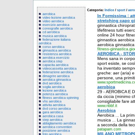
Categoria:
Indice
/
sport
/
aero
aerobica
In Formissima : att
video lezione aerobica
stretching capo gi
video aerobica
ginnastica chiroprat
esercizio aerobica
coreografie aerobica
lifefitness tutti ese
cd aerobica
online 24 hour fitn
musica aerobica
ginnastica aerobica 
federazione italiana
aerobica
aerobica ginnastica 
corso aerobica
fitness-ginnastica.gio
ginnastica aerobica
AEROBICA - STOR
resistenza aerobica
aerobica esercizio
Mens sana in corpor
aerobica step
sport esiste, se cos
capacita aerobica
ha inventato sempre 
videocassetta aerobica
federazione aerobica
greche: aer (aria) e 
dimagrire aerobica
persone, una primiti
aerobica ginnastica
www.sportmedicina.
dvd aerobica
aerobica
soglia aerobica
lezione aerobica
29 - AEROBICA E DE
potenza aerobica
da ciccia (minimo c
fitness aerobica spinning
consigliabile fare at
vhs aerobica
attivita aerobica
www.nbbf.it
dvd corso aerobica
Aerobica
gara aerobica
Aerobica ... La prim
aerobica casa
musica ... La ginnast
step aerobica
abbigliamento aerobica
a seconda della tecni
aerobica convention
patapam.com
posizione aerobica
MILANO METROPO
foto aerobica