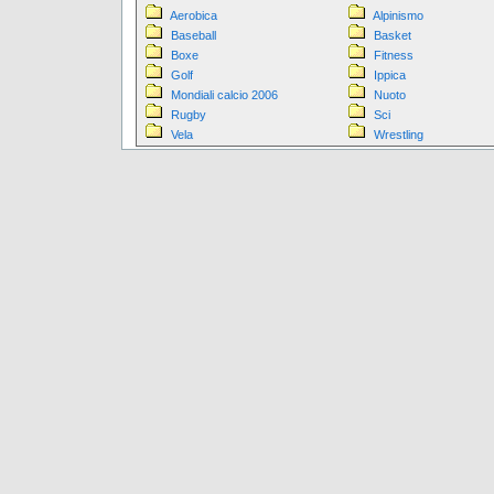
Aerobica
Alpinismo
Baseball
Basket
Boxe
Fitness
Golf
Ippica
Mondiali calcio 2006
Nuoto
Rugby
Sci
Vela
Wrestling