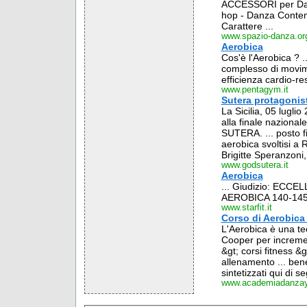
ACCESSORI per Danz
hop - Danza Contemp
Carattere ...
www.spazio-danza.or
Aerobica
Cos'è l'Aerobica ? .
complesso di movime
efficienza cardio-re
www.pentagym.it
Sutera protagonist
La Sicilia, 05 lugli
alla finale nazional
SUTERA. ... posto fi
aerobica svoltisi a 
Brigitte Speranzoni, 
www.godsutera.it
Aerobica
... Giudizio: ECCE
AEROBICA 140-145 
www.starfit.it
Corso di Aerobica
L'Aerobica è una te
Cooper per increment
&gt; corsi fitness &
allenamento ... ben
sintetizzati qui di se
www.academiadanzayt