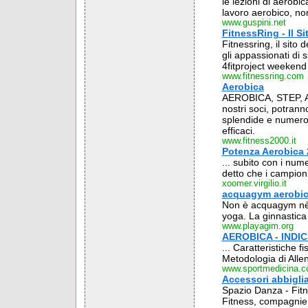
le lezioni di aerobi
lavoro aerobico, non
www.guspini.net
FitnessRing - Il Si
Fitnessring, il sito d
gli appassionati di 
4fitproject weekend
www.fitnessring.com
Aerobica
AEROBICA, STEP, 
nostri soci, potran
splendide e numero
efficaci.
www.fitness2000.it
Potenza Aerobica 
... subito con i nu
detto che i campioni
xoomer.virgilio.it
acquagym aerobi
Non è acquagym nè 
yoga. La ginnastica 
www.playagim.org
AEROBICA - INDIC
... Caratteristiche fi
Metodologia di Allen
www.sportmedicina.
Accessori abbiglia
Spazio Danza - Fitne
Fitness, compagnie di