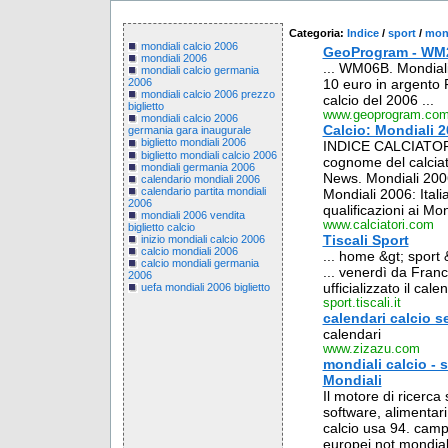
Categoria:
Indice
/
sport
/
mond
mondiali calcio 2006
GeoProgram - WM20
mondiali 2006
... WM06B. Mondiali
mondiali calcio germania
10 euro in argento 
2006
mondiali calcio 2006 prezzo
calcio del 2006 ...
biglietto
www.geoprogram.co
mondiali calcio 2006
Calcio: Mondiali 2
germania gara inaugurale
biglietto mondiali 2006
INDICE CALCIATORI. 
biglietto mondiali calcio 2006
cognome del calciat
mondiali germania 2006
News. Mondiali 2006:
calendario mondiali 2006
calendario partita mondiali
Mondiali 2006: Itali
2006
qualificazioni ai Mon
mondiali 2006 vendita
www.calciatori.com
biglietto calcio
Tiscali Sport
inizio mondiali calcio 2006
calcio mondiali 2006
... home &gt; sport 
calcio mondiali germania
... venerdì da Franc
2006
ufficializzato il calen
uefa mondiali 2006 biglietto
sport.tiscali.it
calendari calcio s
calendari
www.zizazu.com
mondiali calcio - 
Mondiali
Il motore di ricerca
software, alimentari,
calcio usa 94. camp
europei not mondiali