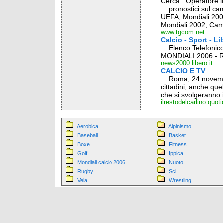
Cerca : Operatore l
... pronostici sul ca
UEFA, Mondiali 20
Mondiali 2002, Cam
www.tgcom.net
Calcio - Sport - Li
... Elenco Telefoni
MONDIALI 2006 - Ron
news2000.libero.it
CALCIO E TV
... Roma, 24 novemb
cittadini, anche quel
che si svolgeranno i
ilrestodelcarlino.quot
Aerobica
Alpinismo
Baseball
Basket
Boxe
Fitness
Golf
Ippica
Mondiali calcio 2006
Nuoto
Rugby
Sci
Vela
Wrestling