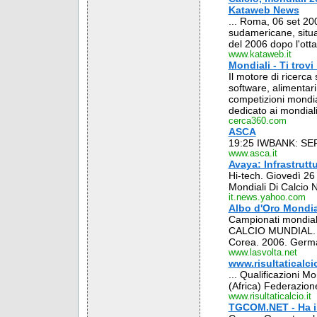
Kataweb News
... Roma, 06 set 200
sudamericane, situa
del 2006 dopo l'otta
www.kataweb.it
Mondiali - Ti trov
Il motore di ricerca
software, alimentari,
competizioni mondial
dedicato ai mondiali
cerca360.com
ASCA
19:25 IWBANK: SE
www.asca.it
Avaya: Infrastrutt
Hi-tech. Giovedì 26
Mondiali Di Calcio 
it.news.yahoo.com
Albo d'Oro Mondial
Campionati mondiali
CALCIO MUNDIAL. 
Corea. 2006. Germa
www.lasvolta.net
www.risultaticalcio
... Qualificazioni M
(Africa) Federazione
www.risultaticalcio.it
TGCOM.NET - Ha il 