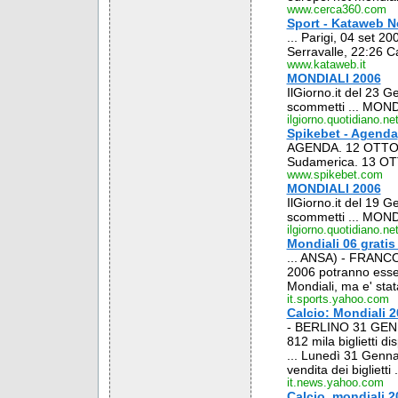
www.cerca360.com
Sport - Kataweb 
... Parigi, 04 set 2
Serravalle, 22:26 C
www.kataweb.it
MONDIALI 2006
IlGiorno.it del 23 
scommetti ... MONDI
ilgiorno.quotidiano.ne
Spikebet - Agenda
AGENDA. 12 OTTOB
Sudamerica. 13 OT
www.spikebet.com
MONDIALI 2006
IlGiorno.it del 19 
scommetti ... MONDI
ilgiorno.quotidiano.ne
Mondiali 06 grati
... ANSA) - FRANCO
2006 potranno essere
Mondiali, ma e' stata
it.sports.yahoo.com
Calcio: Mondiali 2
- BERLINO 31 GEN - 
812 mila biglietti d
... Lunedì 31 Genna
vendita dei biglietti .
it.news.yahoo.com
Calcio, mondiali 2