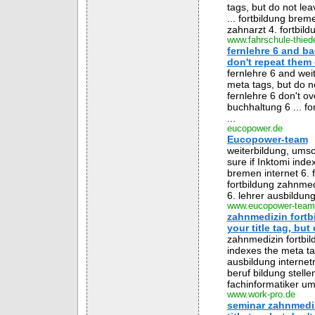
tags, but do not leav
... fortbildung brem
zahnarzt 4. fortbild
www.fahrschule-thied
fernlehre 6 and ba
don't repeat them o
fernlehre 6 and wei
meta tags, but do n
fernlehre 6 don't ove
buchhaltung 6 ... fo
...
eucopower.de
Eucopower-team
weiterbildung, umsc
sure if Inktomi inde
bremen internet 6. f
fortbildung zahnmedi
6. lehrer ausbildung 
www.eucopower-team
zahnmedizin fortb
your title tag, but
zahnmedizin fortbil
indexes the meta tag
ausbildung internet
beruf bildung stelle
fachinformatiker um
www.work-pro.de
seminar zahnmediz