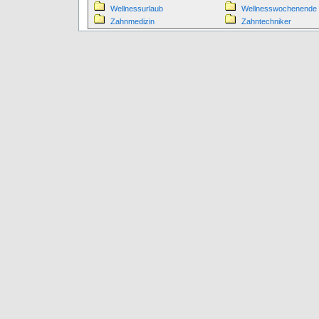
Wellnessurlaub
Wellnesswochenende
Zahnmedizin
Zahntechniker