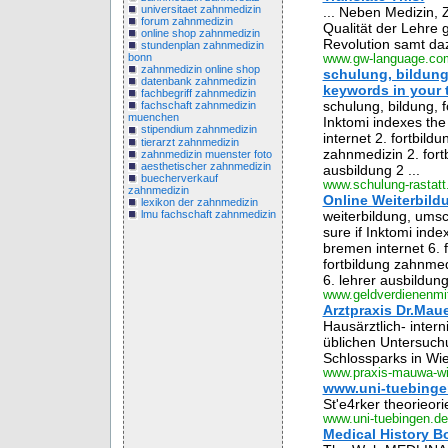
universitaet zahnmedizin
... Neben Medizin, 
forum zahnmedizin
Qualität der Lehre g
online shop zahnmedizin
Revolution samt daz
stundenplan zahnmedizin
bonn
www.gw-language.co
zahnmedizin online shop
schulung, bildung
datenbank zahnmedizin
keywords in your ti
fachbegriff zahnmedizin
schulung, bildung, f
fachschaft zahnmedizin
muenchen
Inktomi indexes the
stipendium zahnmedizin
internet 2. fortbild
tierarzt zahnmedizin
zahnmedizin 2. fortb
zahnmedizin muenster foto
aesthetischer zahnmedizin
ausbildung 2 ...
buecherverkauf
www.schulung-rastatt
zahnmedizin
Online Weiterbild
lexikon der zahnmedizin
weiterbildung, umsc
lmu fachschaft zahnmedizin
sure if Inktomi inde
bremen internet 6. f
fortbildung zahnmedi
6. lehrer ausbildung 
www.geldverdienenmit
Arztpraxis Dr.Mau
Hausärztlich- inter
üblichen Untersuch
Schlossparks in Wie
www.praxis-mauwa-w
www.uni-tuebinge
St'e4rker theorieori
www.uni-tuebingen.de
Medical History B