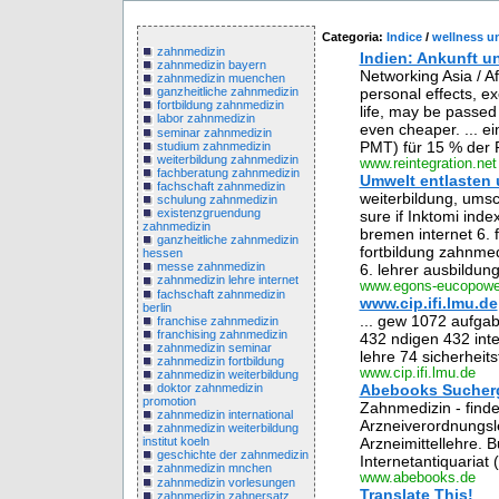
Categoria:
Indice
/
wellness u
zahnmedizin
Indien: Ankunft u
zahnmedizin bayern
Networking Asia / A
zahnmedizin muenchen
personal effects, exc
ganzheitliche zahnmedizin
fortbildung zahnmedizin
life, may be passed 
labor zahnmedizin
even cheaper. ... ei
seminar zahnmedizin
PMT) für 15 % der P
studium zahnmedizin
weiterbildung zahnmedizin
www.reintegration.net
fachberatung zahnmedizin
Umwelt entlasten 
fachschaft zahnmedizin
weiterbildung, umsc
schulung zahnmedizin
existenzgruendung
sure if Inktomi inde
zahnmedizin
bremen internet 6. f
ganzheitliche zahnmedizin
fortbildung zahnmedi
hessen
messe zahnmedizin
6. lehrer ausbildung 
zahnmedizin lehre internet
www.egons-eucopowe
fachschaft zahnmedizin
www.cip.ifi.lmu.de
berlin
... gew 1072 aufga
franchise zahnmedizin
franchising zahnmedizin
432 ndigen 432 int
zahnmedizin seminar
lehre 74 sicherheits
zahnmedizin fortbildung
www.cip.ifi.lmu.de
zahnmedizin weiterbildung
Abebooks Sucherg
doktor zahnmedizin
promotion
Zahnmedizin - finde
zahnmedizin international
Arzneiverordnungsl
zahnmedizin weiterbildung
Arzneimittellehre. 
institut koeln
geschichte der zahnmedizin
Internetantiquariat
zahnmedizin mnchen
www.abebooks.de
zahnmedizin vorlesungen
Translate This!
zahnmedizin zahnersatz