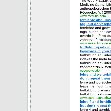
The Web MEDLINA.
Medicine &amp; Life
anthropologischen F
Pèoggeler, A. ( 200
www.medlina.com
fernlehre and ums
tag, but don't repe
fernlehre and gewer
tags, but do not lea
overdo it ... fortbi
zahnarzt. fortbildun
www.verkaufstrainer-
fortbildung edv in
keywords in your ti
fortbildung edv inte
indexes the meta tag
fortbildung edv inter
zahnmedizin 6. fortb
eucopower.de
lehre and weiterbi
don't repeat them o
lehre and job suche
leave them out. ... 
fortbildung bremen i
fortbildung zahnmedi
www.asta-braunschwe
lehre 4 and fortbi
but don't repeat t
lehre 4 and aerobic