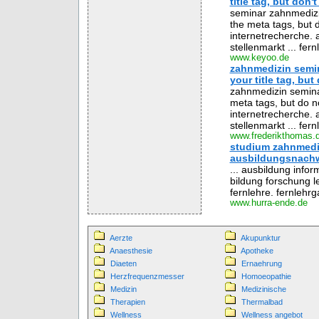
title tag, but don'
seminar zahnmedizin
the meta tags, but d
internetrecherche. a
stellenmarkt ... fer
www.keyoo.de
zahnmedizin semin
your title tag, but
zahnmedizin seminar
meta tags, but do no
internetrecherche. a
stellenmarkt ... fer
www.frederikthomas.
studium zahnmedi
ausbildungsnach
... ausbildung infor
bildung forschung le
fernlehre. fernlehrg
www.hurra-ende.de
Aerzte
Akupunktur
Anaesthesie
Apotheke
Diaeten
Ernaehrung
Herzfrequenzmesser
Homoeopathie
Medizin
Medizinische
Therapien
Thermalbad
Wellness
Wellness angebot