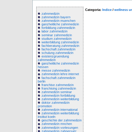
Categoria:
Indice
/
wellness u
zahnmedizin
zahnmedizin bayern
zahnmedizin muenchen
ganzheitliche zahnmedizin
fortbildung zahnmedizin
labor zahnmedizin
seminar zahnmedizin
studium zahnmedizin
weiterbildung zahnmedizin
fachberatung zahnmedizin
fachschaft zahnmedizin
schulung zahnmedizin
existenzgruendung
zahnmedizin
ganzheitliche zahnmedizin
hessen
messe zahnmedizin
zahnmedizin lehre internet
fachschaft zahnmedizin
berlin
franchise zahnmedizin
franchising zahnmedizin
zahnmedizin seminar
zahnmedizin fortbildung
zahnmedizin weiterbildung
doktor zahnmedizin
promotion
zahnmedizin international
zahnmedizin weiterbildung
institut koeln
geschichte der zahnmedizin
zahnmedizin mnchen
zahnmedizin vorlesungen
zahnmedizin zahnersatz