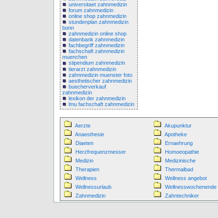
universitaet zahnmedizin
forum zahnmedizin
online shop zahnmedizin
stundenplan zahnmedizin
bonn
zahnmedizin online shop
datenbank zahnmedizin
fachbegriff zahnmedizin
fachschaft zahnmedizin
muenchen
stipendium zahnmedizin
tierarzt zahnmedizin
zahnmedizin muenster foto
aesthetischer zahnmedizin
buecherverkauf
zahnmedizin
lexikon der zahnmedizin
lmu fachschaft zahnmedizin
Aerzte
Akupunktur
Anaesthesie
Apotheke
Diaeten
Ernaehrung
Herzfrequenzmesser
Homoeopathie
Medizin
Medizinische
Therapien
Thermalbad
Wellness
Wellness angebot
Wellnessurlaub
Wellnesswochenende
Zahnmedizin
Zahntechniker