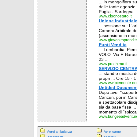
... in mongolfiera s
delle tante agenzie 
Puglia - Sardegna ..
www.cisonostato.it
Unione Industriale
... sessione su: L'a
Camera Arbitrale d
(ascensione in mong
www.giovanimprenditori
Punti Vendita
... Lombardia. Piemo
VOLO. Via F. Bara
23 ...
www.prochima.it
SERVIZIO CENTR
... stand e mostra de
propri ... Ore 15 -
www.wwfpiemonte.c
Untitled Documen
Dopo aver "scopert
Cancun, poi in Cana
e spettacolare disci
sia da base fissa ..
momento di "spiccare 
www.bungeeadventure
Aerei ambulanza
Aerei cargo