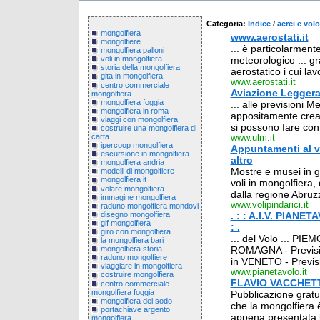
Categoria:
Indice
/
aerei e volo
mongolfiera
www.aerostati.it
mongolfiere
... è particolarmente
mongolfiera palloni
meteorologico ... g
voli in mongolfiera
storia della mongolfiera
aerostatico i cui lavo
gita in mongolfiera
www.aerostati.it
centro commerciale
Aviazione Leggera
mongolfiera
mongolfiera foggia
... alle previsioni
mongolfiera in roma
appositamente creat
viaggi con mongolfiera
si possono fare con
costruire una mongolfiera di
carta
www.ulm.it
ipercoop mongolfiera
Appuntamenti al vol
escursione in mongolfiera
altro
mongolfiera andria
Mostre e musei in gi
modelli di mongolfiere
mongolfiera it
voli in mongolfiera, 
volare mongolfiera
dalla regione Abruz
immagine mongolfiera
www.volipindarici.it
raduno mongolfiera mondovi
disegno mongolfiera
. : : A.I.V. PIANET
gif mongolfiera
: .
giro con mongolfiera
... del Volo ... PI
la mongolfiera bari
ROMAGNA - Previsi
mongolfiera storia
raduno mongolfiere
in VENETO - Previsio
viaggiare in mongolfiera
www.pianetavolo.it
costruire mongolfiera
FLAVIO VACCHET
centro commerciale
mongolfiera foggia
Pubblicazione gratuit
mongolfiera dei sodo
che la mongolfiera è
portachiave argento
appena presentata l'
mongolfiera