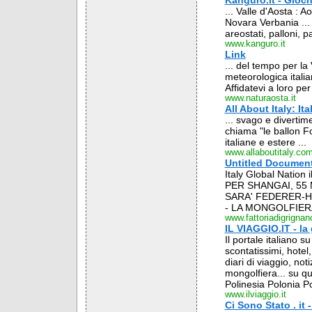
Kanguro.it - Gioch
... Valle d'Aosta : 
Novara Verbania ... 
areostati, palloni, pal
www.kanguro.it
Link
... del tempo per la
meteorologica italian
Affidatevi a loro per 
www.naturaosta.it
All About Italy: Ita
... svago e diverti
chiama "le ballon For
italiane e estere ...
www.allaboutitaly.co
Untitled Documen
Italy Global Nation 
PER SHANGAI, 55 
SARA' FEDERER-HE
- LA MONGOLFIERA
www.fattoriadigrigna
IL VIAGGIO.IT - la 
Il portale italiano s
scontatissimi, hotel,
diari di viaggio, not
mongolfiera... su q
Polinesia Polonia Po
www.ilviaggio.it
Ci Sono Stato . it - 