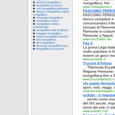
turismo mongolfiera
mongolfiera. Per ...
mongolfiere a novara
www.cartaepenna.it
volo mongolfiera piemonte
FASCISMO PERIOD
disegno mongolfiera clipart
FASCISMO PERIODIC
mongolfiera
fotografia mongolfiera
elenco compilare e 
mongolfiera carta
comunicandoci il tito
mongolfiera centro
principe di Piemonte
commerciale
mongolfiera villa borghese
Piemonte in costume .
noleggio mongolfiera
Piemonte a Napoli .
centro mongolfiera andria
www.vecchilibri.net
foto mongolfiera
giri mongolfiera
Pag 5
ipercoop mongolfiera bari
La prima Lega Italian
mongolfiera carta farle
molto popolare in It
essere un gioco molt
www.pmnews.it
Trucioli d'Artista
... "Piemonte Eccell
Regione Piemonte - i
mongolfiera fino a 5
www.truciolidartista.it
chi siamo,Avventur
sport, volo, viaggi,
www.avventurasport.
exibart - il viaggi
... secolo come una 
del XIX secolo, impo
storia del volo in pal
www.exibart.com