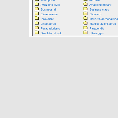
Aereoporto
Aerotaxi
Aviazione civile
Aviazione militare
Business air
Business class
Eliambulanze
Elicottero
Idrovolanti
Industria aereonautica
Linee aeree
Manifestazioni aeree
Paracadutismo
Parapendio
Simulatori di volo
Ultraleggeri