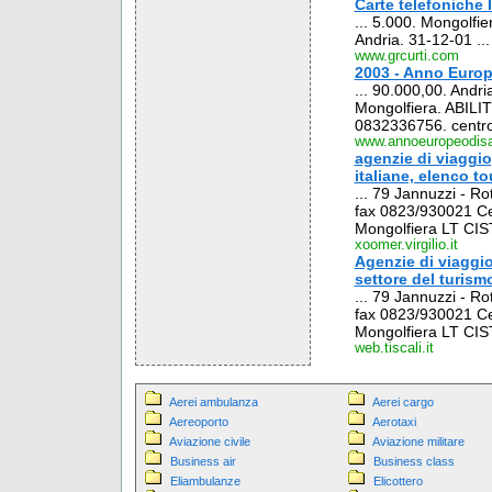
Carte telefoniche I
... 5.000. Mongolfi
Andria. 31-12-01 ...
www.grcurti.com
2003 - Anno Europ
... 90.000,00. Andr
Mongolfiera. ABILI
0832336756. centro.
www.annoeuropeodisabi
agenzie di viaggio
italiane, elenco to
... 79 Jannuzzi - 
fax 0823/930021 Cen
Mongolfiera LT CIS
xoomer.virgilio.it
Agenzie di viaggio
settore del turismo
... 79 Jannuzzi - 
fax 0823/930021 Cen
Mongolfiera LT CIS
web.tiscali.it
Aerei ambulanza
Aerei cargo
Aereoporto
Aerotaxi
Aviazione civile
Aviazione militare
Business air
Business class
Eliambulanze
Elicottero