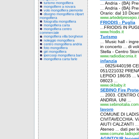
... Andria - (BA) Pr
turismo mongolfiera
mongolfiere a novara
... Andria - (BA) Pr
volo mongolfiera piemonte
Orario: dal 10 Dicem
disegno mongolfiera clipart
www.artedelpresepio.i
mongolfiera
fotografia mongolfiera
FRIODIS - Puglia
mongolfiera carta
...FRIODIS IN PUG
mongolfiera centro
www.friodis.it
commerciale
Turismo
mongolfiera villa borghese
noleggio mongolfiera
... Music hall - in
centro mongolfiera andria
in concerto ... di
foto mongolfiera
Stella - Centro Stori
giri mongolfiera
ipercoop mongolfiera bari
www.radiodiaconia.it
mongolfiera carta farle
infanzia
... 0825/440198 C
051/221032 PRE
LEPIDO 186/35 .
08023 ...
www.okbaby.it
SEBINO Fire Prote
... 2003. CENTRO
ANDRIA. UNI ...
www.sebinoitalia.com
lavoro
COMUNE DI LADISP
CIVITAVECCHIA. Via 
AIUTI CALZANTI ... e
Ateneo ... dati per l
www.comune.ladispoli
AGINTOUR Incomin