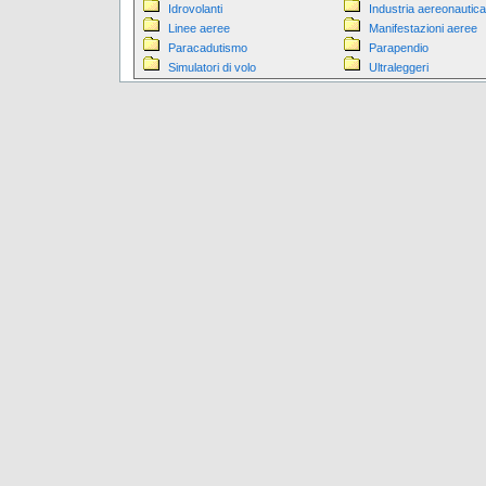
Idrovolanti
Industria aereonautica
Linee aeree
Manifestazioni aeree
Paracadutismo
Parapendio
Simulatori di volo
Ultraleggeri