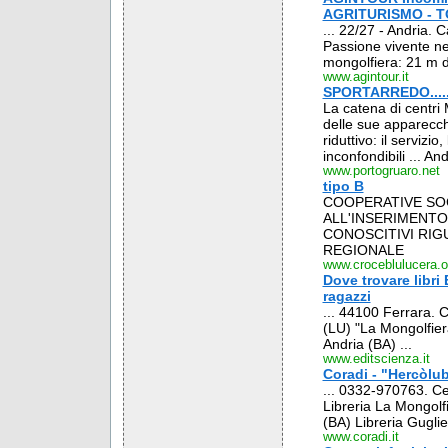
AGRITURISMO - 
... 22/27 - Andria. 
Passione vivente nel
mongolfiera: 21 m di
www.agintour.it
SPORTARREDO......
La catena di centri 
delle sue apparecch
riduttivo: il servizi
inconfondibili ... 
www.portogruaro.net
tipo B
COOPERATIVE SOC
ALL'INSERIMENTO
CONOSCITIVI RIGU
REGIONALE
www.croceblulucera.o
Dove trovare libri 
ragazzi
... 44100 Ferrara. 
(LU) "La Mongolfiera
Andria (BA) ...
www.editscienza.it
Coradi - "Hercòlu
... 0332-970763. Cen
Libreria La Mongol
(BA) Libreria Gugliel
www.coradi.it