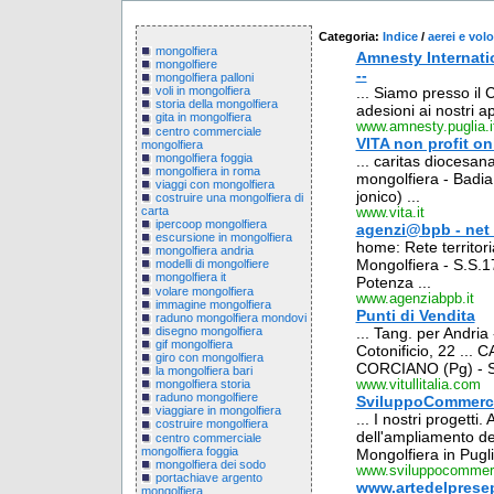
Categoria:
Indice
/
aerei e volo
mongolfiera
Amnesty International 
mongolfiere
--
mongolfiera palloni
... Siamo presso il
voli in mongolfiera
storia della mongolfiera
adesioni ai nostri app
gita in mongolfiera
www.amnesty.puglia.i
centro commerciale
VITA non profit o
mongolfiera
mongolfiera foggia
... caritas diocesan
mongolfiera in roma
mongolfiera - Badia
viaggi con mongolfiera
jonico) ...
costruire una mongolfiera di
carta
www.vita.it
ipercoop mongolfiera
agenzi@bpb - net
escursione in mongolfiera
home: Rete territor
mongolfiera andria
Mongolfiera - S.S.1
modelli di mongolfiere
mongolfiera it
Potenza ...
volare mongolfiera
www.agenziabpb.it
immagine mongolfiera
Punti di Vendita
raduno mongolfiera mondovi
disegno mongolfiera
... Tang. per Andr
gif mongolfiera
Cotonificio, 22 ...
giro con mongolfiera
CORCIANO (Pg) - Str
la mongolfiera bari
www.vitullitalia.com
mongolfiera storia
raduno mongolfiere
SviluppoCommerci
viaggiare in mongolfiera
... I nostri proge
costruire mongolfiera
dell'ampliamento de
centro commerciale
mongolfiera foggia
Mongolfiera in Pugli
mongolfiera dei sodo
www.sviluppocommerci
portachiave argento
www.artedelpresep
mongolfiera