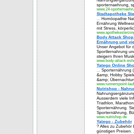
Nahrungsergänzung 
sporternaehrung, spo
www.24-sporternaehr
Stadtapotheke Ster
... Homöopathie Nat
Ernährung Wellness
mit Stress, körperli
www.apothekesterzin
Body Attack Shop:
Ernährung und vie
Unser Angebot für d
Sportlernahrung un
steigern Ihren Musk
www.body-attack-esh
Yatego Online Sho
... Sporternährung
&amp; Hobby Spiele 
&amp; Übernachtun
www.runnerspoint-lau
Nutrishop - Nahr
Nahrungsergänzung 
Ausserdem viele In
Triathlon, Maratho
Sporternährung. Sie
Sporternährung, Büc
www.nutrishop.de
Yatego - Zubehör
? Alles zu Zubehör
günstigen Preisen.