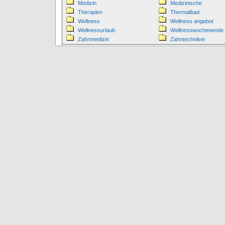
Medizin
Medizinische
Therapien
Thermalbad
Wellness
Wellness angebot
Wellnessurlaub
Wellnesswochenende
Zahnmedizin
Zahntechniker