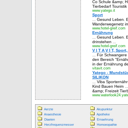
Co Schule &amp; Ho
Tierbedarf Tourist
www.yatego.it
Sport
... Gesund Leben. E
Wanderwegenetz im V
www.hotel-greif.com
Ernährung
... Gesund Leben. E
drinstehen ...
www.hotel-greif.com
V I T A V I T, Spor
... Für Schwangere 
den Bereich "Ernäh
in der Ernährung der
vitavit.com
Yatego - Mundstü
SILIKON
... Viba Sporternä
Kind Bauen Heim ..
&amp; Freizeit Tier
www.waterlook24.yat
Aerzte
Akupunktur
Anaesthesie
Apotheke
Diaeten
Ernaehrung
Herzfrequenzmesser
Homoeopathie