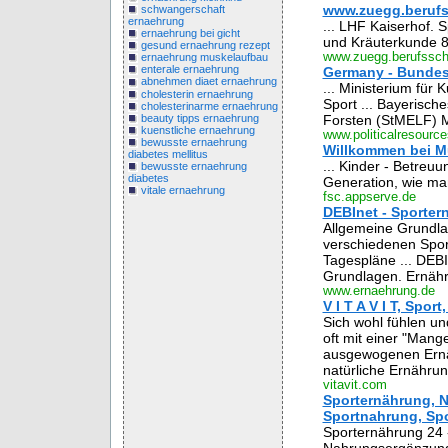
www.zuegg.berufs
schwangerschaft
ernaehrung
... LHF Kaiserhof. 
ernaehrung bei gicht
und Kräuterkunde 8
gesund ernaehrung rezept
www.zuegg.berufsschu
ernaehrung muskelaufbau
enterale ernaehrung
Germany - Bundesl
abnehmen diaet ernaehrung
... Ministerium für 
cholesterin ernaehrung
Sport ... Bayerisch
cholesterinarme ernaehrung
beauty tipps ernaehrung
Forsten (StMELF) Min
kuenstliche ernaehrung
www.politicalresource
bewusste ernaehrung
Willkommen bei M
diabetes mellitus
... Kinder - Betreu
bewusste ernaehrung
diabetes
Generation, wie man
vitale ernaehrung
fsc.appserve.de
DEBInet - Sporter
Allgemeine Grundla
verschiedenen Spor
Tagespläne ... DEBI
Grundlagen. Ernähr
www.ernaehrung.de
V I T A V I T, Spor
Sich wohl fühlen u
oft mit einer "Mang
ausgewogenen Ernähr
natürliche Ernährun
vitavit.com
Sporternährung, N
Sportnahrung, Sp
Sporternährung 24 