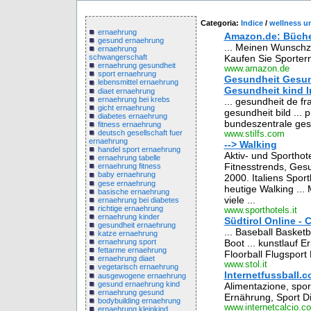
Categoria:
Indice
/
wellness u
ernaehrung
Amazon.de: Büche
gesund ernaehrung
... Meinen Wunschz
ernaehrung
Kaufen Sie Sporter
schwangerschaft
ernaehrung gesundheit
www.amazon.de
sport ernaehrung
Gesundheit Gesun
lebensmittel ernaehrung
Gesundheit kind I
diaet ernaehrung
ernaehrung bei krebs
... gesundheit de f
gicht ernaehrung
gesundheit bild ...
diabetes ernaehrung
bundeszentrale gesu
fitness ernaehrung
deutsch gesellschaft fuer
www.stilfs.com
ernaehrung
--> Walking
handel sport ernaehrung
Aktiv- und Sporthot
ernaehrung tabelle
Fitnesstrends, Gesu
ernaehrung fitness
baby ernaehrung
2000. Italiens Spor
gese ernaehrung
heutige Walking ..
basische ernaehrung
viele ...
ernaehrung bei diabetes
richtige ernaehrung
www.sporthotels.it
ernaehrung kinder
Südtirol Online -
gesundheit ernaehrung
... Baseball Basket
katze ernaehrung
Boot ... kunstlauf
ernaehrung sport
fettarme ernaehrung
Floorball Flugsport
ernaehrung diaet
www.stol.it
vegetarisch ernaehrung
Internetfussball.c
ausgewogene ernaehrung
gesund ernaehrung kind
Alimentazione, sport
ernaehrung gesund
Ernährung, Sport Dia
bodybuilding ernaehrung
www.internetcalcio.c
ernaehrung kleinkind