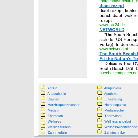
morgenpost.berlin1.d
diaet rezept
diaet rezept, kohlsu
beach diaet, wok rez
rezept
www.isix24.de
NETWORLD
... "Die South Beac
sich der US-Herzspe
Verlag). In den erste
www.networld.at
The South Beach D
Fit the Nation's To
... Delicious Tour 
South Beach Diät, 
buecher.compricer.de
Aerzte
Akupunktur
Anaesthesie
Apotheke
Diaeten
Ernaehrung
Herzfrequenzmesser
Homoeopathie
Medizin
Medizinische
Therapien
Thermalbad
Wellness
Wellness angebot
Wellnessurlaub
Wellnesswochenende
Zahnmedizin
Zahntechniker