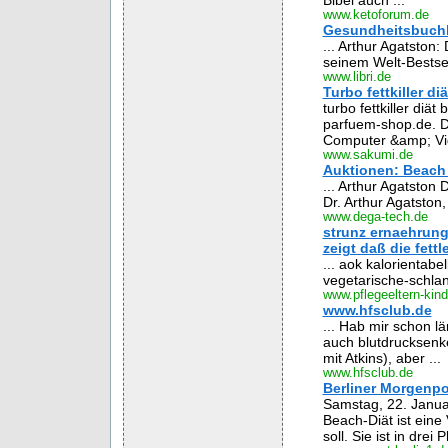
Bibel auch ...
www.ketoforum.de
Gesundheitsbuchla
... Arthur Agatston:
seinem Welt-Bestsel
www.libri.de
Turbo fettkiller diä
turbo fettkiller diä
parfuem-shop.de. D
Computer &amp; Vid
www.sakumi.de
Auktionen: Beach
... Arthur Agatston
Dr. Arthur Agatsto
www.dega-tech.de
strunz ernaehrun
zeigt daß die fett
... aok kalorientabe
vegetarische-schlan
www.pflegeeltern-kind
www.hfsclub.de
... Hab mir schon l
auch blutdrucksenke
mit Atkins), aber ...
www.hfsclub.de
Berliner Morgenpo
Samstag, 22. Janua
Beach-Diät ist eine
soll. Sie ist in drei 