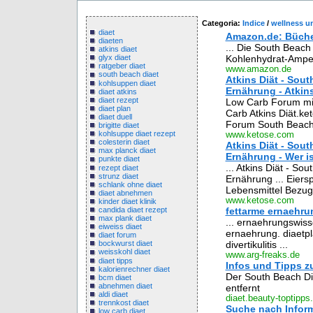
Categoria:
Indice
/
wellness u
diaet
Amazon.de: Büche
diaeten
... Die South Beach
atkins diaet
Kohlenhydrat-Ampel 
glyx diaet
ratgeber diaet
www.amazon.de
south beach diaet
Atkins Diät - Sou
kohlsuppen diaet
Ernährung - Atkin
diaet atkins
diaet rezept
Low Carb Forum mit
diaet plan
Carb Atkins Diät.ke
diaet duell
Forum South Beach 
brigitte diaet
kohlsuppe diaet rezept
www.ketose.com
colesterin diaet
Atkins Diät - Sou
max planck diaet
Ernährung - Wer is
punkte diaet
... Atkins Diät - S
rezept diaet
strunz diaet
Ernährung ... Eier
schlank ohne diaet
Lebensmittel Bezugsq
diaet abnehmen
www.ketose.com
kinder diaet klinik
candida diaet rezept
fettarme ernaehru
max plank diaet
... ernaehrungswisse
eiweiss diaet
ernaehrung. diaetpl
diaet forum
divertikulitis ...
bockwurst diaet
weisskohl diaet
www.arg-freaks.de
diaet tipps
Infos und Tipps z
kalorienrechner diaet
Der South Beach Dia
bcm diaet
abnehmen diaet
entfernt
aldi diaet
diaet.beauty-toptipps
trennkost diaet
Suche nach Inform
low carb diaet