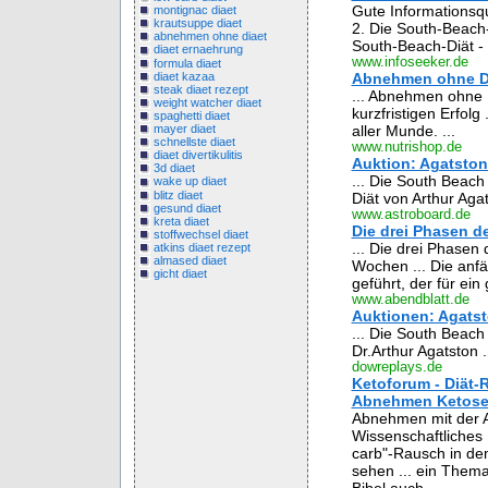
Gute Informationsqu
montignac diaet
krautsuppe diaet
2. Die South-Beach-
abnehmen ohne diaet
South-Beach-Diät - 
diaet ernaehrung
www.infoseeker.de
formula diaet
diaet kazaa
Abnehmen ohne Diät
steak diaet rezept
... Abnehmen ohne Di
weight watcher diaet
kurzfristigen Erfolg
spaghetti diaet
aller Munde. ...
mayer diaet
schnellste diaet
www.nutrishop.de
diaet divertikulitis
Auktion: Agatston
3d diaet
... Die South Beac
wake up diaet
blitz diaet
Diät von Arthur Agat
gesund diaet
www.astroboard.de
kreta diaet
Die drei Phasen d
stoffwechsel diaet
... Die drei Phasen
atkins diaet rezept
almased diaet
Wochen ... Die anf
gicht diaet
geführt, der für ein
www.abendblatt.de
Auktionen: Agatst
... Die South Beach
Dr.Arthur Agatston .
dowreplays.de
Ketoforum - Diät-
Abnehmen Ketose
Abnehmen mit der A
Wissenschaftliches 
carb"-Rausch in de
sehen ... ein Thema