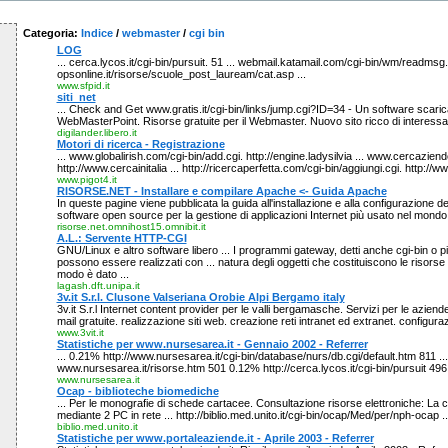
Categoria:
Indice
/
webmaster
/
cgi bin
LOG
... cerca.lycos.it/cgi-bin/pursuit. 51 ... webmail.katamail.com/cgi-bin/wm/readmsg.
opsonline.it/risorse/scuole_post_lauream/cat.asp ...
www.sfpid.it
siti_net
... Check and Get www.gratis.it/cgi-bin/links/jump.cgi?ID=34 - Un software scarica
WebMasterPoint. Risorse gratuite per il Webmaster. Nuovo sito ricco di interessant
digilander.libero.it
Motori di ricerca - Registrazione
... www.globalirish.com/cgi-bin/add.cgi. http://engine.ladysilvia ... www.cercaziende
http://www.cercainitalia ... http://ricercaperfetta.com/cgi-bin/aggiungi.cgi. http://ww
www.pigot4.it
RISORSE.NET - Installare e compilare Apache <- Guida Apache
In queste pagine viene pubblicata la guida all'installazione e alla configurazione d
software open source per la gestione di applicazioni Internet più usato nel mondo
risorse.net.omnihost15.omnibit.it
A.L.: Servente HTTP-CGI
GNU/Linux e altro software libero ... I programmi gateway, detti anche cgi-bin o
possono essere realizzati con ... natura degli oggetti che costituiscono le risorse
modo è dato ...
lagash.dft.unipa.it
3v.it S.r.l. Clusone Valseriana Orobie Alpi Bergamo italy
3v.it S.r.l Internet content provider per le valli bergamasche. Servizi per le aziende e
mail gratuite. realizzazione siti web. creazione reti intranet ed extranet. configuraz
www.3vit.it
Statistiche per www.nursesarea.it - Gennaio 2002 - Referrer
... 0.21% http://www.nursesarea.it/cgi-bin/database/nurs/db.cgi/default.htm 811 ...
www.nursesarea.it/risorse.htm 501 0.12% http://cerca.lycos.it/cgi-bin/pursuit 496 
www.nursesarea.it
Ocap - biblioteche biomediche
... Per le monografie di schede cartacee. Consultazione risorse elettroniche: La 
mediante 2 PC in rete ... http://biblio.med.unito.it/cgi-bin/ocap/Med/per/nph-ocap ..
biblio.med.unito.it
Statistiche per www.portaleaziende.it - Aprile 2003 - Referrer