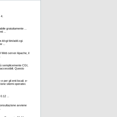
 4.
bile gratuitamente ...
i ...
.it/cgi-bin/add.cgi.
w ...
el Web server Apache, il
.
 più semplicemente CGI,
 accessibili. Questo
 per gli enti locali. e-
ione sitemi operativi.
0.12 ...
consultazione avviene
.