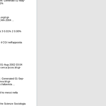
errer. Generato 01-May-
01%
.org/cgi-
CAN-2004 ...
dat 3 0.01% 2 0.00%
e il CGI nell'apposita
d 01-Aug-2002 03:04
 cerca.lycos.it/cgi-
er. Generated 01-Sep-
va.it/cgi-
/altavista ...
li ho messi nella
che Scienze Sociologia