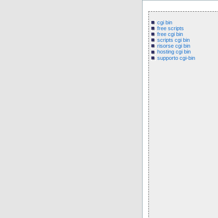
cgi bin
free scripts
free cgi bin
scripts cgi bin
risorse cgi bin
hosting cgi bin
supporto cgi-bin