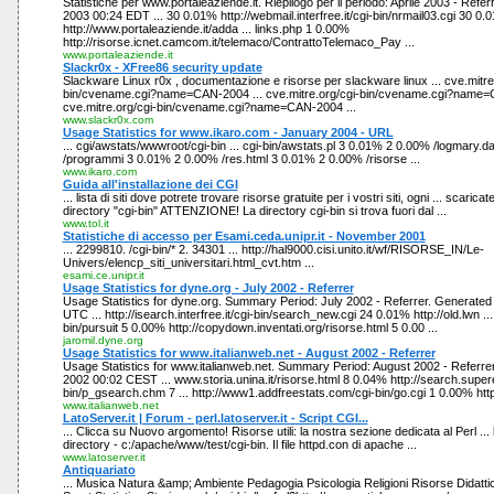
Statistiche per www.portaleaziende.it. Riepilogo per il periodo: Aprile 2003 - Ref
2003 00:24 EDT ... 30 0.01% http://webmail.interfree.it/cgi-bin/nrmail03.cgi 30 0.
http://www.portaleaziende.it/adda ... links.php 1 0.00%
http://risorse.icnet.camcom.it/telemaco/ContrattoTelemaco_Pay ...
www.portaleaziende.it
Slackr0x - XFree86 security update
Slackware Linux r0x , documentazione e risorse per slackware linux ... cve.mitre
bin/cvename.cgi?name=CAN-2004 ... cve.mitre.org/cgi-bin/cvename.cgi?name=
cve.mitre.org/cgi-bin/cvename.cgi?name=CAN-2004 ...
www.slackr0x.com
Usage Statistics for www.ikaro.com - January 2004 - URL
... cgi/awstats/wwwroot/cgi-bin ... cgi-bin/awstats.pl 3 0.01% 2 0.00% /logmary.
/programmi 3 0.01% 2 0.00% /res.html 3 0.01% 2 0.00% /risorse ...
www.ikaro.com
Guida all'installazione dei CGI
... lista di siti dove potrete trovare risorse gratuite per i vostri siti, ogni ... scaricat
directory "cgi-bin" ATTENZIONE! La directory cgi-bin si trova fuori dal ...
www.tol.it
Statistiche di accesso per Esami.ceda.unipr.it - November 2001
... 2299810. /cgi-bin/* 2. 34301 ... http://hal9000.cisi.unito.it/wf/RISORSE_IN/Le-
Univers/elencp_siti_universitari.html_cvt.htm ...
esami.ce.unipr.it
Usage Statistics for dyne.org - July 2002 - Referrer
Usage Statistics for dyne.org. Summary Period: July 2002 - Referrer. Generate
UTC ... http://isearch.interfree.it/cgi-bin/search_new.cgi 24 0.01% http://old.lwn ...
bin/pursuit 5 0.00% http://copydown.inventati.org/risorse.html 5 0.00 ...
jaromil.dyne.org
Usage Statistics for www.italianweb.net - August 2002 - Referrer
Usage Statistics for www.italianweb.net. Summary Period: August 2002 - Referr
2002 00:02 CEST ... www.storia.unina.it/risorse.html 8 0.04% http://search.supere
bin/p_gsearch.chm 7 ... http://www1.addfreestats.com/cgi-bin/go.cgi 1 0.00% http:/
www.italianweb.net
LatoServer.it | Forum - perl.latoserver.it - Script CGI...
... Clicca su Nuovo argomento! Risorse utili: la nostra sezione dedicata al Perl ... 
directory - c:/apache/www/test/cgi-bin. Il file httpd.con di apache ...
www.latoserver.it
Antiquariato
... Musica Natura &amp; Ambiente Pedagogia Psicologia Religioni Risorse Didatti