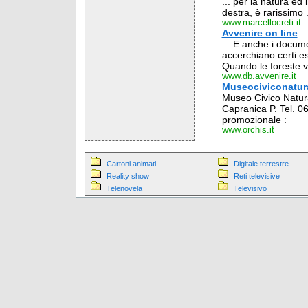
... per la natura ed 
destra, è rarissimo .
www.marcellocreti.it
Avvenire on line
... E anche i docume
accerchiano certi es
Quando le foreste v
www.db.avvenire.it
Museociviconatura
Museo Civico Natura
Capranica P. Tel. 
promozionale :
www.orchis.it
Cartoni animati
Digitale terrestre
Reality show
Reti televisive
Telenovela
Televisivo