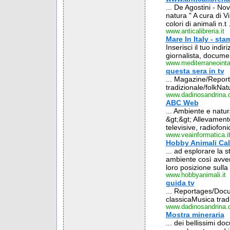
... De Agostini - No
natura " A cura di Vi
colori di animali n.t .
www.anticalibreria.it
Mare In Italy - st
Inserisci il tuo ind
giornalista, documen
www.mediterraneointav
questa sera in tv
... Magazine/Repo
tradizionale/folkNatu
www.dadinosandrina
ABC Web
... Ambiente e natur
&gt;&gt; Allevamento 
televisive, radiofon
www.veainformatica.i
Hobby Animali Cal
... ad esplorare la s
ambiente così avver
loro posizione sulla s
www.hobbyanimali.it
guida tv
... Reportages/Do
classicaMusica tradi
www.dadinosandrina
Mostra mineraria
... dei bellissimi d