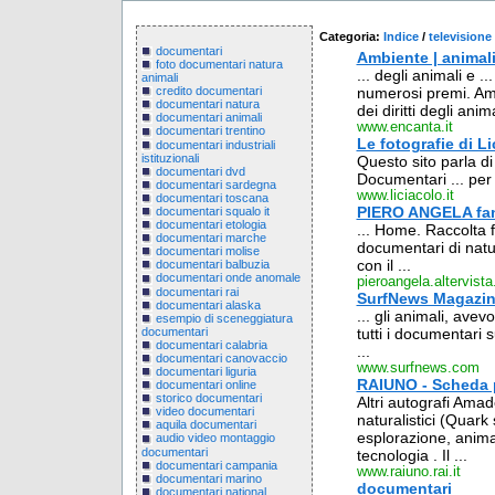
Categoria:
Indice
/
televisione
documentari
Ambiente | animali 
foto documentari natura
... degli animali e ..
animali
numerosi premi. Ama
credito documentari
documentari natura
dei diritti degli anima
documentari animali
www.encanta.it
documentari trentino
Le fotografie di Li
documentari industriali
istituzionali
Questo sito parla di 
documentari dvd
Documentari ... per v
documentari sardegna
www.liciacolo.it
documentari toscana
PIERO ANGELA fa
documentari squalo it
documentari etologia
... Home. Raccolta fo
documentari marche
documentari di natu
documentari molise
con il ...
documentari balbuzia
documentari onde anomale
pieroangela.altervista
documentari rai
SurfNews Magazine 
documentari alaska
... gli animali, ave
esempio di sceneggiatura
documentari
tutti i documentari s
documentari calabria
...
documentari canovaccio
www.surfnews.com
documentari liguria
RAIUNO - Scheda 
documentari online
storico documentari
Altri autografi Amad
video documentari
naturalistici (Quark
aquila documentari
esplorazione, anima
audio video montaggio
documentari
tecnologia . Il ...
documentari campania
www.raiuno.rai.it
documentari marino
documentari
documentari national