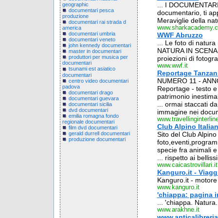
... I DOCUMENTARI 
geographic
documentari pesca
documentario, ti appa
produzione
Meraviglie della natu
documentari rai strada d
www.sharkacademy.
america
documentari umbria
WWF Abruzzo
documentari veneto
... Le foto di natu
john kennedy documentari
NATURA IN SCENA N
master in documentari
produttori per musica per
proiezioni di fotograf
documentari
www.wwf.it
tsunami est asiatico
Reportage Tanzan
documentari
NUMERO 11 - ANNO
centro video documentari
padova
Reportage - testo e
documentari drago
patrimonio inestimabi
documentari guevara
... ormai staccati d
documentari sicilia
dvd documentari
immagine nei docume
emilia romagna fondo
www.travellinginterline
regionale documentari
Club Alpino Italian
film dvd documentari
Sito del Club Alpino
gerald durrell documentari
produzione documentari
foto,eventi,programm
specie fra animali e
... rispetto ai belli
www.caicastrovillari.it
Kanguro.it - Viagg
Kanguro.it - motore 
www.kanguro.it
'chiappa: pagina i
... 'chiappa. Natura
www.arakhne.it
www.anticalibreria.