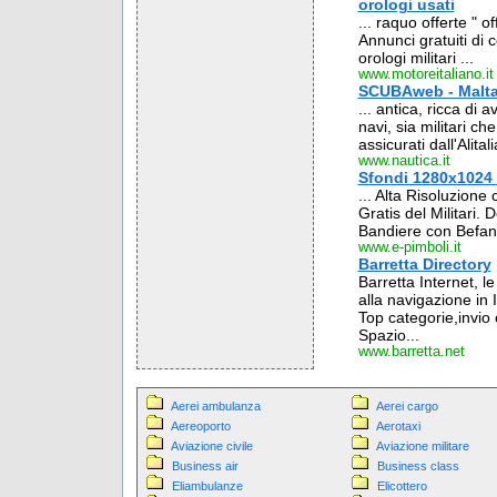
orologi usati
... raquo offerte " of
Annunci gratuiti di c
orologi militari ...
www.motoreitaliano.it
SCUBAweb - Malta, 
... antica, ricca di a
navi, sia militari ch
assicurati dall'Alitalia
www.nautica.it
Sfondi 1280x1024
... Alta Risoluzione c
Gratis del Militari.
Bandiere con Befana
www.e-pimboli.it
Barretta Directory
Barretta Internet, l
alla navigazione in
Top categorie,invio c
Spazio...
www.barretta.net
Aerei ambulanza
Aerei cargo
Aereoporto
Aerotaxi
Aviazione civile
Aviazione militare
Business air
Business class
Eliambulanze
Elicottero