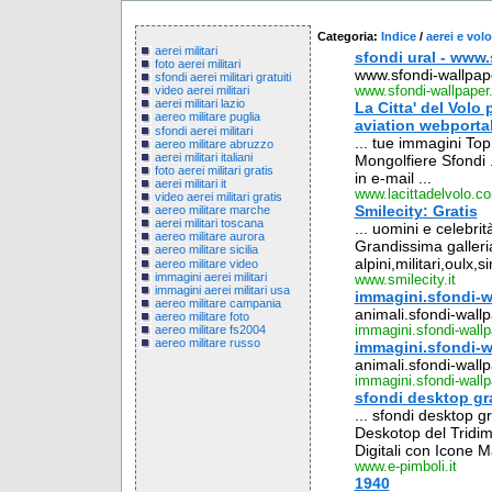
Categoria:
Indice
/
aerei e volo
aerei militari
sfondi ural - www.
foto aerei militari
www.sfondi-wallpape
sfondi aerei militari gratuiti
www.sfondi-wallpape
video aerei militari
aerei militari lazio
La Citta' del Volo
aereo militare puglia
aviation webporta
sfondi aerei militari
... tue immagini Top 1
aereo militare abruzzo
aerei militari italiani
Mongolfiere Sfondi ..
foto aerei militari gratis
in e-mail ...
aerei militari it
www.lacittadelvolo.c
video aerei militari gratis
Smilecity: Gratis
aereo militare marche
aerei militari toscana
... uomini e celebri
aereo militare aurora
Grandissima galleria
aereo militare sicilia
alpini,militari,oulx,s
aereo militare video
immagini aerei militari
www.smilecity.it
immagini aerei militari usa
immagini.sfondi-w
aereo militare campania
animali.sfondi-wall
aereo militare foto
aereo militare fs2004
immagini.sfondi-wall
aereo militare russo
immagini.sfondi-w
animali.sfondi-wallp
immagini.sfondi-wall
sfondi desktop gra
... sfondi desktop gr
Deskotop del Tridime
Digitali con Icone Ma
www.e-pimboli.it
1940