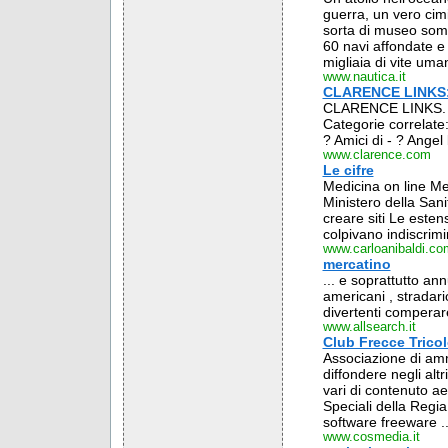
guerra, un vero cimi
sorta di museo sommer
60 navi affondate e 
migliaia di vite umane
www.nautica.it
CLARENCE LINKS: 
CLARENCE LINKS. C
Categorie correlate
? Amici di - ? Angel 
www.clarence.com
Le cifre
Medicina on line Me
Ministero della Sanit
creare siti Le estens
colpivano indiscrimin
www.carloanibaldi.co
mercatino
... e soprattutto annu
americani , stradari
divertenti comperare
www.allsearch.it
Club Frecce Tricol
Associazione di amm
diffondere negli altr
vari di contenuto aero
Speciali della Regia 
software freeware ..
www.cosmedia.it