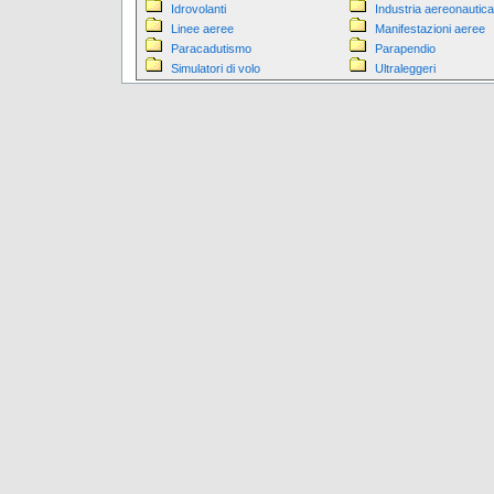
Idrovolanti
Industria aereonautica
Linee aeree
Manifestazioni aeree
Paracadutismo
Parapendio
Simulatori di volo
Ultraleggeri