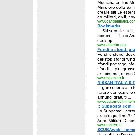
Medicina on line Me
Ministero della Sanit
creare siti Le estens
da militari, civili, nav
www.carloanibaldi.co
Bookmarks
... Siti semplici, uti
ricerca. ... Ricco Arc
desktop. ...
www.albertin.org
Fondi e sfondi gra
Fondi e sfondi deskt
dekstop sfondi windo
sfondi paesaggi sfon
sfondi ... piu' gross
art, cinema, sfondi 3
www.ispanico.it
NISSAN ITALIA SIT
... gare sportive - s
lavoro dei tecnici e 
annunci gratuiti ...
www.automobili-interne
:: Supposta com |
La Supposta - portal
gratuiti quali mp3 sf
Aerei Militari. Descri
www.raniero.it
SCUBAweb - Immers
Un atollo nell'ocean